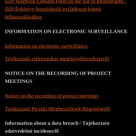
D20 Yearbook Consent Form on the use of photographs /
D20 Évkönyv hozzájáruló nyilatkozat képek
felhasználásához
INFORMATION ON ELECTRONIC SURVEILLANCE
Information on electronic surveillance
Tájékoztató elektronikus megfigyelőrendszerről
NOTICE ON THE RECORDING OF PROJECT
MEETINGS
Notice on the recording of project meetings
Tájékoztató Projekt Megbeszélések Rögzítéséről
Information about a data breach / Tájékoztató
adatvédelmi incidensről